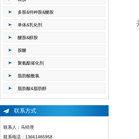
多胺&特种胺&醚胺
单体&乳化剂
醚胺&醇胺
胺醚
聚氨酯催化剂
脂肪酸酰氯
脂肪酸&脂肪醇
联系方式
联系人：马经理
联系电话：13661485958