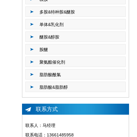
多胺&特种胺&醚胺
单体&乳化剂
醚胺&醇胺
胺醚
聚氨酯催化剂
脂肪酸酰氯
脂肪酸&脂肪醇
联系方式
联系人：马经理
联系电话：13661485958