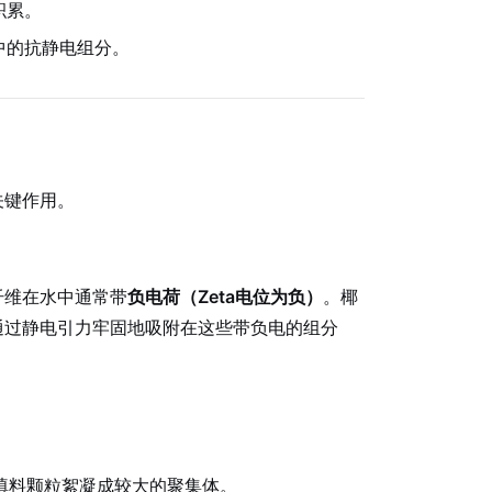
积累。
中的抗静电组分。
关键作用。
纤维在水中通常带
负电荷（Zeta电位为负）
。椰
通过静电引力牢固地吸附在这些带负电的组分
填料颗粒絮凝成较大的聚集体。