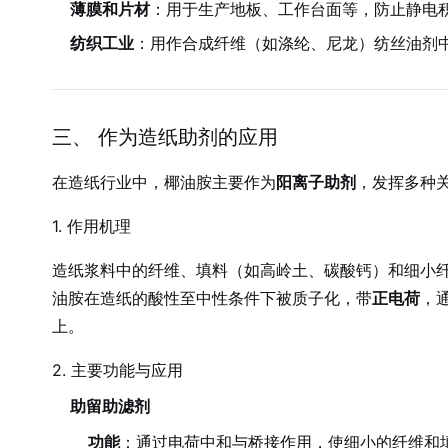
薄膜和片材
：用于生产地板、工作台面等，防止静电
纺织工业
：用作合成纤维（如涤纶、尼龙）纺丝油剂
三、 作为造纸助剂的应用
在造纸行业中，椰油胺主要作为
阳离子助剂
，发挥多种
1. 作用机理
造纸浆料中的纤维、填料（如高岭土、碳酸钙）和细小
油胺在造纸的酸性至中性条件下被质子化，带
正电荷
，
上。
2. 主要功能与应用
助留助滤剂
功能
：通过电荷中和与桥接作用，使细小的纤维和