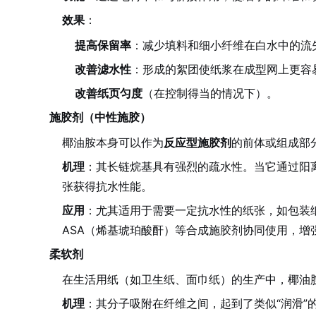
效果
：
提高保留率
：减少填料和细小纤维在白水中的流
改善滤水性
：形成的絮团使纸浆在成型网上更容
改善纸页匀度
（在控制得当的情况下）。
施胶剂（中性施胶）
椰油胺本身可以作为
反应型施胶剂
的前体或组成部
机理
：其长链烷基具有强烈的疏水性。当它通过阳
张获得抗水性能。
应用
：尤其适用于需要一定抗水性的纸张，如包装
ASA（烯基琥珀酸酐）等合成施胶剂协同使用，增
柔软剂
在生活用纸（如卫生纸、面巾纸）的生产中，椰油
机理
：其分子吸附在纤维之间，起到了类似“润滑”