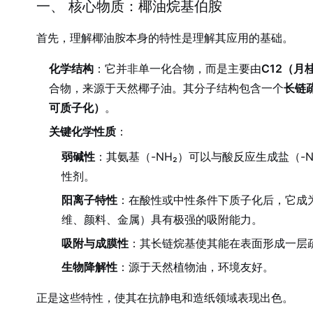
一、 核心物质：椰油烷基伯胺
首先，理解椰油胺本身的特性是理解其应用的基础。
化学结构
：它并非单一化合物，而是主要由
C12（月
合物，来源于天然椰子油。其分子结构包含一个
长链
可质子化）
。
关键化学性质
：
弱碱性
：其氨基（-NH₂）可以与酸反应生成盐（-
性剂。
阳离子特性
：在酸性或中性条件下质子化后，它成
维、颜料、金属）具有极强的吸附能力。
吸附与成膜性
：其长链烷基使其能在表面形成一层
生物降解性
：源于天然植物油，环境友好。
正是这些特性，使其在抗静电和造纸领域表现出色。