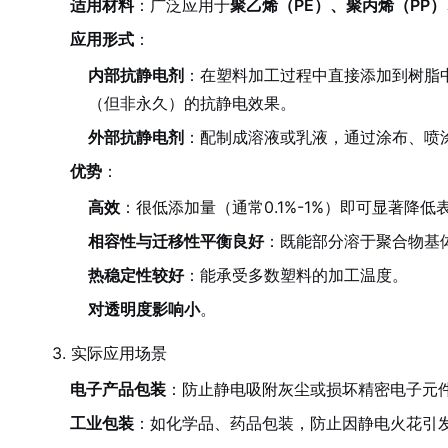
适用材料
：广泛应用于
聚乙烯（PE）、聚丙烯（PP）
应用形式
：
内部抗静电剂
：在塑料加工过程中直接添加到树脂
（但非永久）的抗静电效果。
外部抗静电剂
：配制成溶液或乳液，通过涂布、喷
优势
：
高效
：很低添加量（通常0.1%-1%）即可显著降低
相容性与迁移性平衡良好
：既能部分溶于聚合物基
热稳定性较好
：能承受多数塑料的加工温度。
对透明度影响小
。
3. 实际应用场景
电子产品包装
：防止静电吸附灰尘或损坏精密电子元
工业包装
：如化学品、药品包装，防止因静电火花引