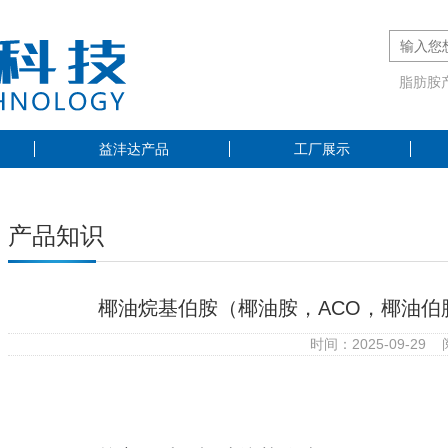
脂肪胺
益沣达产品
工厂展示
产品知识
椰油烷基伯胺（椰油胺，ACO，椰油伯胺，CA
时间：2025-09-29