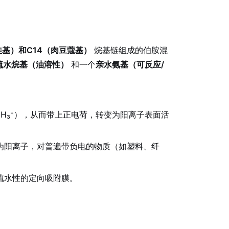
桂基）和C14（肉豆蔻基）
烷基链组成的伯胺混
疏水烷基（油溶性）
和一个
亲水氨基（可反应/
NH₃⁺），从而带上正电荷，转变为阳离子表面活
为阳离子，对普遍带负电的物质（如塑料、纤
疏水性的定向吸附膜。